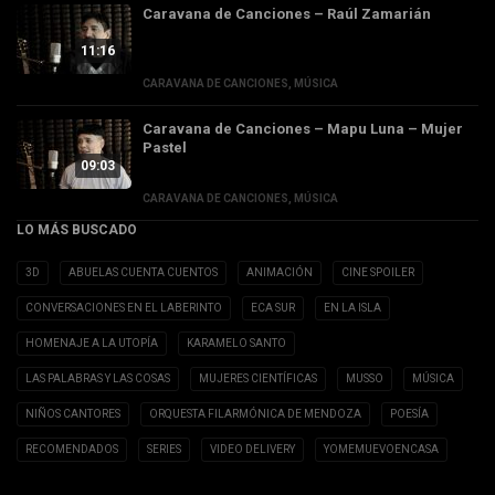
Caravana de Canciones – Raúl Zamarián
11:16
CARAVANA DE CANCIONES
,
MÚSICA
Caravana de Canciones – Mapu Luna – Mujer
Pastel
09:03
CARAVANA DE CANCIONES
,
MÚSICA
LO MÁS BUSCADO
3D
ABUELAS CUENTA CUENTOS
ANIMACIÓN
CINE SPOILER
CONVERSACIONES EN EL LABERINTO
ECA SUR
EN LA ISLA
HOMENAJE A LA UTOPÍA
KARAMELO SANTO
LAS PALABRAS Y LAS COSAS
MUJERES CIENTÍFICAS
MUSSO
MÚSICA
NIÑOS CANTORES
ORQUESTA FILARMÓNICA DE MENDOZA
POESÍA
RECOMENDADOS
SERIES
VIDEO DELIVERY
YOMEMUEVOENCASA