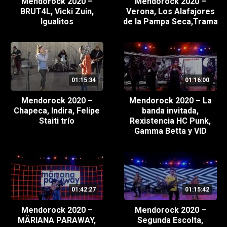
Mendorock 2020 –
Mendorock 2020 –
BRUT4L, Vicki Zuin,
Verona, Los Alafajores
Igualitos
de la Pampa Seca,Trama
01:15:34
01:16:00
Mendorock 2020 –
Mendorock 2020 – La
Chapeca, Indira, Felipe
banda invitada,
Staiti trío
Rexistencia HC Punk,
Gamma Betta y VID
01:42:27
01:15:42
Mendorock 2020 –
Mendorock 2020 –
MÄRIANA PARAWAY,
Segunda Escolta,