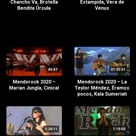
Chancho Va, Brotella
Estampida, Vera de
Bendita Úrsula
Venus
49:47
01:35:51
Mendorock 2020 –
Mendorock 2020 – La
Marian Jungla, Cinical
Teylor Méndez, Éramos
pocos, Kala Sumeriah
1:26:11
1:19:05