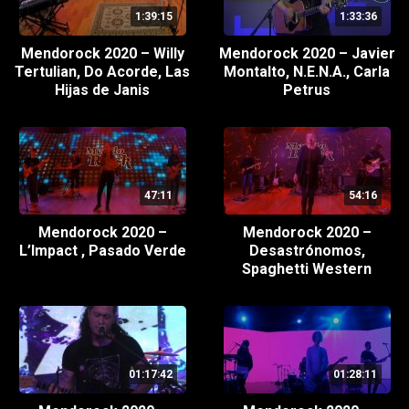
1:39:15
1:33:36
Mendorock 2020 – Willy
Mendorock 2020 – Javier
Tertulian, Do Acorde, Las
Montalto, N.E.N.A., Carla
Hijas de Janis
Petrus
47:11
54:16
Mendorock 2020 –
Mendorock 2020 –
L’Impact , Pasado Verde
Desastrónomos,
Spaghetti Western
01:17:42
01:28:11