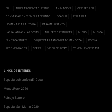
3D
ABUELAS CUENTA CUENTOS
ANIMACIÓN
CINE SPOILER
CONVERSACIONES EN EL LABERINTO
ECA SUR
EN LA ISLA
HOMENAJE A LA UTOPÍA
KARAMELO SANTO
LAS PALABRAS Y LAS COSAS
MUJERES CIENTÍFICAS
MUSSO
MÚSICA
NIÑOS CANTORES
ORQUESTA FILARMÓNICA DE MENDOZA
POESÍA
RECOMENDADOS
SERIES
VIDEO DELIVERY
YOMEMUEVOENCASA
LINKS DE INTERES
EspecialesMendozaEnCasa
MendoRock 2020
Paisaje Sonoro
Especial San Martin 2020