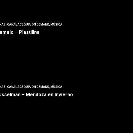
NAS
,
CANAL ACEQUIA ON DEMAND
,
MÚSICA
emelo – Plastilina
NAS
,
CANAL ACEQUIA ON DEMAND
,
MÚSICA
usselman – Mendoza en Invierno