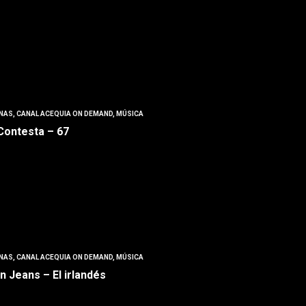
NAS
,
CANAL ACEQUIA ON DEMAND
,
MÚSICA
l Contesta – 67
NAS
,
CANAL ACEQUIA ON DEMAND
,
MÚSICA
n Jeans – El irlandés