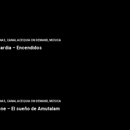
NAS
,
CANAL ACEQUIA ON DEMAND
,
MÚSICA
ardia – Encendidos
NAS
,
CANAL ACEQUIA ON DEMAND
,
MÚSICA
one – El sueño de Amutalam