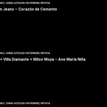
NAS
,
CANAL ACEQUIA ON DEMAND
,
MÚSICA
on Jeans – Corazón de Cemento
NAS
,
CANAL ACEQUIA ON DEMAND
,
MÚSICA
 + Villa Diamante + Miloo Moya – Ave María Niña
NAS
,
CANAL ACEQUIA ON DEMAND
,
MÚSICA