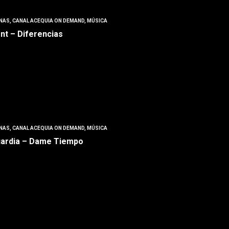
NAS
,
CANAL ACEQUIA ON DEMAND
,
MÚSICA
t – Diferencias
NAS
,
CANAL ACEQUIA ON DEMAND
,
MÚSICA
uardia – Dame Tiempo