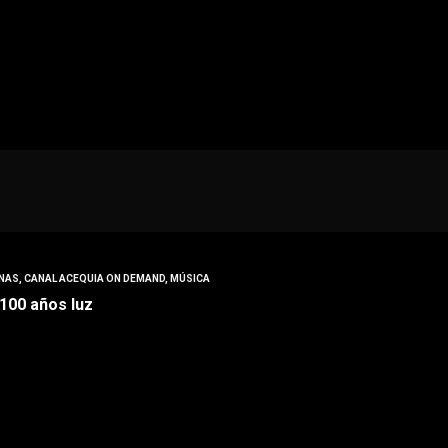
NAS
,
CANAL ACEQUIA ON DEMAND
,
MÚSICA
100 años luz