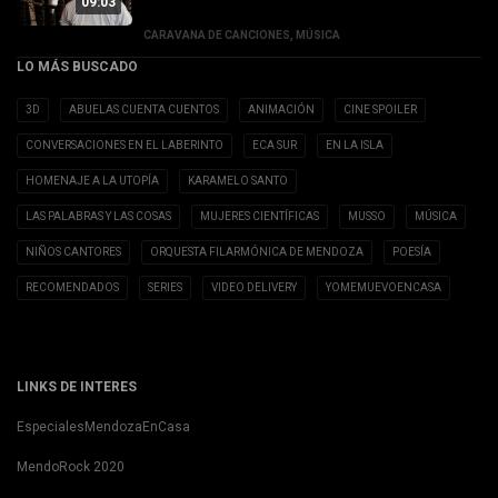
09:03
CARAVANA DE CANCIONES
,
MÚSICA
LO MÁS BUSCADO
3D
ABUELAS CUENTA CUENTOS
ANIMACIÓN
CINE SPOILER
CONVERSACIONES EN EL LABERINTO
ECA SUR
EN LA ISLA
HOMENAJE A LA UTOPÍA
KARAMELO SANTO
LAS PALABRAS Y LAS COSAS
MUJERES CIENTÍFICAS
MUSSO
MÚSICA
NIÑOS CANTORES
ORQUESTA FILARMÓNICA DE MENDOZA
POESÍA
RECOMENDADOS
SERIES
VIDEO DELIVERY
YOMEMUEVOENCASA
LINKS DE INTERES
EspecialesMendozaEnCasa
MendoRock 2020