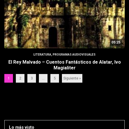
05:25
LITERATURA
,
PROGRAMAS AUDIOVISUALES
El Rey Malvado – Cuentos Fantásticos de Alatar, Ivo
Magialiter
1
2
3
…
5
Siguiente »
Lo más visto