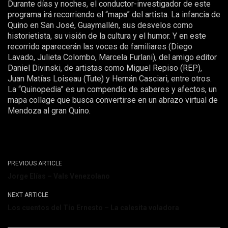
Durante días y noches, el conductor-investigador de este
programa irá recorriendo el “mapa” del artista. La infancia de
Quino en San José, Guaymallén, sus desvelos como
historietista, su visión de la cultura y el humor. Y en este
recorrido aparecerán las voces de familiares (Diego
Lavado, Julieta Colombo, Marcela Furlani), del amigo editor
Daniel Divinski, de artistas como Miguel Repiso (REP),
Juan Matías Loiseau (Tute) y Hernán Casciari, entre otros.
La “Quinopedia” es un compendio de saberes y afectos, un
mapa collage que busca convertirse en un abrazo virtual de
Mendoza al gran Quino.
PREVIOUS ARTICLE
Jorge Elías – Vals Venezolano
NEXT ARTICLE
Los cuentos del Tío Ernesto – La calesita voladora