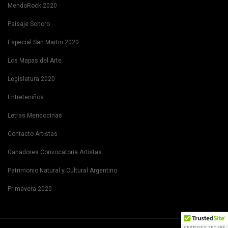
MendoRock 2020
Paisaje Sonoro
Especial San Martin 2020
Los Mapas del Arte
Legislatura 2020
Entreteniños
Letras Mendocinas
Contacto Artistas
Ganadores Convocatoria Artistas
Patrimonio Natural y Cultural Argentino
Primavera 2020