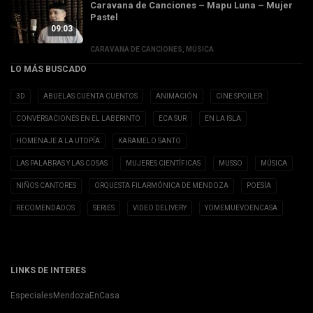
Caravana de Canciones – Mapu Luna – Mujer
Pastel
09:03
CARAVANA DE CANCIONES
,
MÚSICA
LO MÁS BUSCADO
3D
ABUELAS CUENTA CUENTOS
ANIMACIÓN
CINE SPOILER
CONVERSACIONES EN EL LABERINTO
ECA SUR
EN LA ISLA
HOMENAJE A LA UTOPÍA
KARAMELO SANTO
LAS PALABRAS Y LAS COSAS
MUJERES CIENTÍFICAS
MUSSO
MÚSICA
NIÑOS CANTORES
ORQUESTA FILARMÓNICA DE MENDOZA
POESÍA
RECOMENDADOS
SERIES
VIDEO DELIVERY
YOMEMUEVOENCASA
LINKS DE INTERES
EspecialesMendozaEnCasa