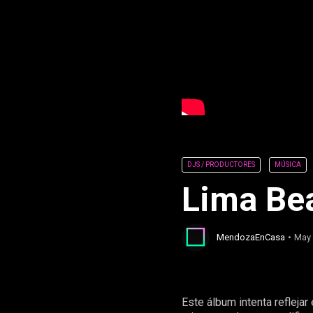
DJS / PRODUCTORES
MÚSICA
Lima Bea
MendozaEnCasa
May
Este álbum intenta refleja