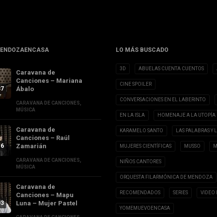
MENDOZAENCASA
LO MÁS BUSCADO
3D
ABUELAS CUENTA CUENTOS
Caravana de
Canciones – Mariana
CINE SPOILER
37
Ábalo
CONVERSACIONES EN EL LABERINTO
CARAVANA DE CANCIONES
,
MÚSICA
EN LA ISLA
HOMENAJE A LA UTOPÍA
Caravana de
KARAMELO SANTO
LAS PALABRAS Y 
Canciones – Raúl
16
Zamarián
MUJERES CIENTÍFICAS
MUSSO
M
CARAVANA DE CANCIONES
,
NIÑOS CANTORES
MÚSICA
ORQUESTA FILARMÓNICA DE MENDOZA
Caravana de
RECOMENDADOS
SERIES
VIDEO 
Canciones – Mapu
03
Luna – Mujer Pastel
YOMEMUEVOENCASA