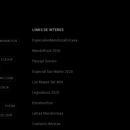
LINKS DE INTERES
EspecialesMendozaEnCasa
ANIMACIÓN
MendoRock 2020
ECA SUR
Paisaje Sonoro
Especial San Martin 2020
LAS COSAS
Los Mapas del Arte
ÚSICA
Legislatura 2020
Entreteniños
POESÍA
Letras Mendocinas
DELIVERY
Contacto Artistas