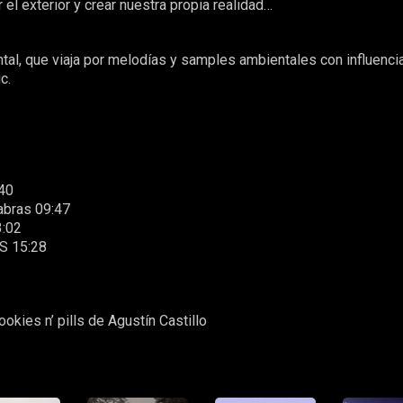
l exterior y crear nuestra propia realidad…
ntal, que viaja por melodías y samples ambientales con influenci
c.
:40
labras 09:47
3:02
GS 15:28
ookies n’ pills de Agustín Castillo