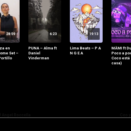
28:59
6:23
19:13
za en
PUNA – Alma ft
Lima Beats – P A
MÄMI ft Du
ome Set –
Daniel
N G E A
Poco a poc
ortillo
Vinderman
Coco está 
casa)
 Angel Roccella
Ceo y