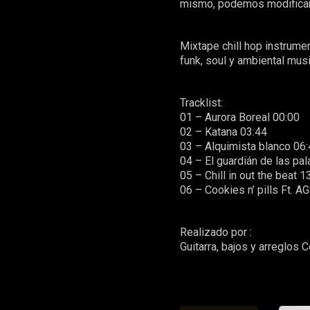
mismo, podemos modificar e
Mixtape chill hop instrume
funk, soul y ambiental musi
Tracklist:
01 – Aurora Boreal 00:00
02 – Katana 03:44
03 – Alquimista blanco 06
04 – El guardián de las pa
05 – Chill in out the beat 1
06 – Cookies n’ pills Ft. A
Realizado por :
Guitarra, bajos y arreglos C