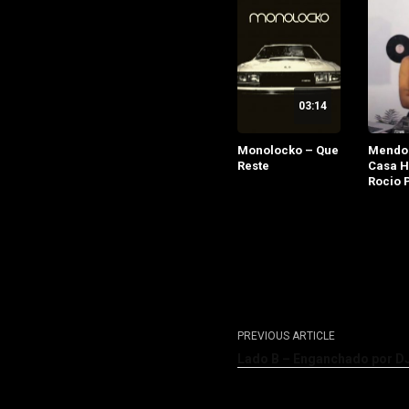
03:14
Monolocko – Que
Mendo
Reste
Casa H
Rocio P
PREVIOUS ARTICLE
Lado B – Enganchado por DJ