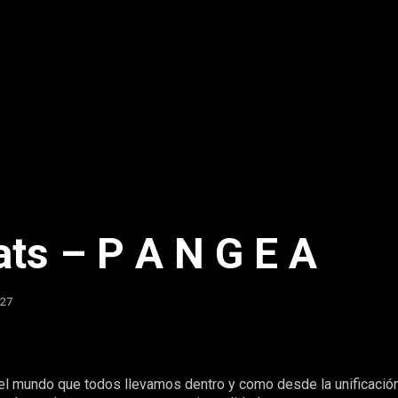
ts – P A N G E A
 27
r el mundo que todos llevamos dentro y como desde la unificació