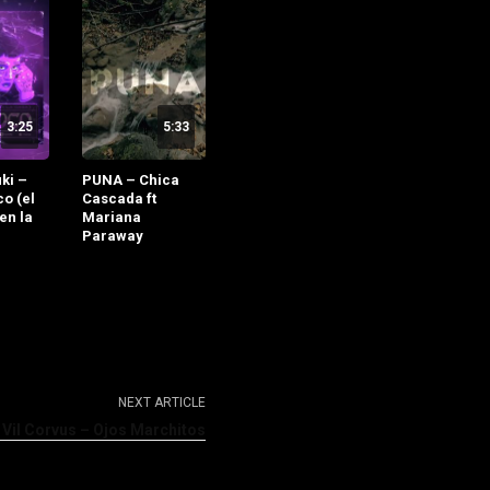
3:25
5:33
ki –
PUNA – Chica
o (el
Cascada ft
en la
Mariana
Paraway
NEXT ARTICLE
 Vil Corvus – Ojos Marchitos