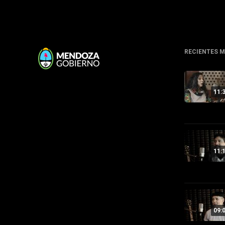
RECIENTES 
11:
11:
09: