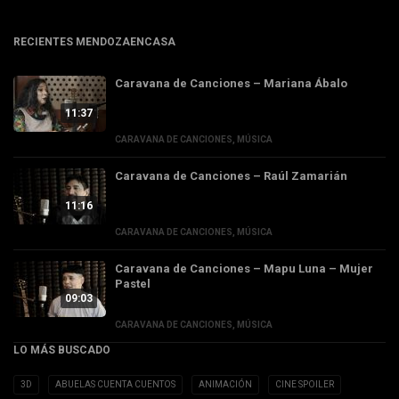
RECIENTES MENDOZAENCASA
Caravana de Canciones – Mariana Ábalo
11:37
CARAVANA DE CANCIONES
,
MÚSICA
Caravana de Canciones – Raúl Zamarián
11:16
CARAVANA DE CANCIONES
,
MÚSICA
Caravana de Canciones – Mapu Luna – Mujer
Pastel
09:03
CARAVANA DE CANCIONES
,
MÚSICA
LO MÁS BUSCADO
3D
ABUELAS CUENTA CUENTOS
ANIMACIÓN
CINE SPOILER