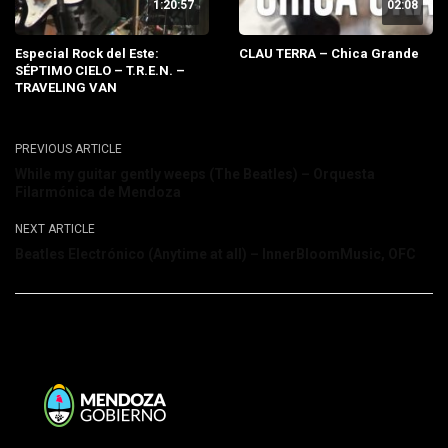
1:20:57
02:08
Especial Rock del Este:
CLAU TERRA – Chica Grande
SÉPTIMO CIELO – T.R.E.N. –
TRAVELING VAN
PREVIOUS ARTICLE
While my guitar gently weeps (The Beatles) – Orquesta
Filarmónica de Mendoza
NEXT ARTICLE
Beatles Electrónico (Anytime at all) – InnerBloomMusic, OFC