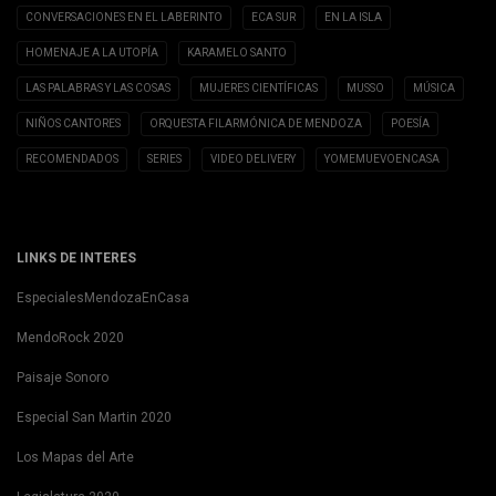
CONVERSACIONES EN EL LABERINTO
ECA SUR
EN LA ISLA
HOMENAJE A LA UTOPÍA
KARAMELO SANTO
LAS PALABRAS Y LAS COSAS
MUJERES CIENTÍFICAS
MUSSO
MÚSICA
NIÑOS CANTORES
ORQUESTA FILARMÓNICA DE MENDOZA
POESÍA
RECOMENDADOS
SERIES
VIDEO DELIVERY
YOMEMUEVOENCASA
LINKS DE INTERES
EspecialesMendozaEnCasa
MendoRock 2020
Paisaje Sonoro
Especial San Martin 2020
Los Mapas del Arte